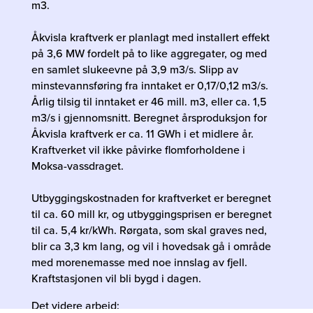
m3.
Åkvisla kraftverk er planlagt med installert effekt
på 3,6 MW fordelt på to like aggregater, og med
en samlet slukeevne på 3,9 m3/s. Slipp av
minstevannsføring fra inntaket er 0,17/0,12 m3/s.
Årlig tilsig til inntaket er 46 mill. m3, eller ca. 1,5
m3/s i gjennomsnitt. Beregnet årsproduksjon for
Åkvisla kraftverk er ca. 11 GWh i et midlere år.
Kraftverket vil ikke påvirke flomforholdene i
Moksa-vassdraget.
Utbyggingskostnaden for kraftverket er beregnet
til ca. 60 mill kr, og utbyggingsprisen er beregnet
til ca. 5,4 kr/kWh. Rørgata, som skal graves ned,
blir ca 3,3 km lang, og vil i hovedsak gå i område
med morenemasse med noe innslag av fjell.
Kraftstasjonen vil bli bygd i dagen.
Det videre arbeid: