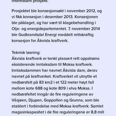
interessant prosjekt.
Prosjektet ble konsesjonsøkt i november 2012, og
vi fikk konsesjon i desember 2013. Konsesjonen
ble påklaget, og har vært til klagebehandling i
Olje- og energidepartementet. 7. november 2014
ble Gudbrandsdal Energi meddelt rettskraftig
konsesjon for Åkvisla kraftverk.
Teknisk løsning:
Åkvisla kraftverk er tenkt plassert rett oppstrøms
eksisterende inntaksdam til Moksa kraftverk.
Inntaksdammen har navnet Åkvisla dam, derav
navnet på kraftverket. Kraftverket vil utnytte et
nedbørsfelt på 83 km2 i et 122 meter høyt fall
mellom kote 688 og kote 809 i elva Moksa. I
nedbørsfeltet inngår de fire reguleringene av
Våsjøen, Djupen, Goppollen og Grunna, som ble
etablert i forbindelse med Moksa kraftverk. Samlet
magasinkapasitet i de fire reguleringene er 8,8 mill