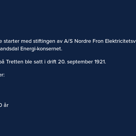
starter med stiftingen av A/S Nordre Fron Elektricitetsver
randsdal Energi-konsernet.
å Tretten ble satt i drift 20. september 1921.
er:
0 år