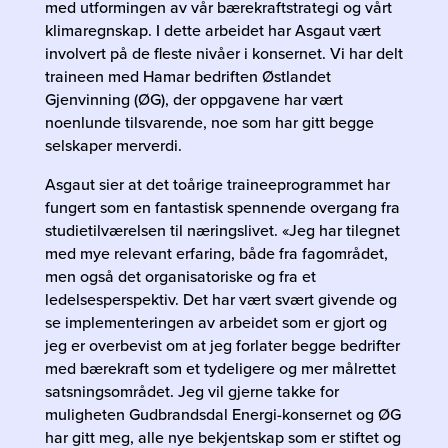
med utformingen av vår bærekraftstrategi og vårt
klimaregnskap. I dette arbeidet har Asgaut vært
involvert på de fleste nivåer i konsernet. Vi har delt
traineen med Hamar bedriften Østlandet
Gjenvinning (ØG), der oppgavene har vært
noenlunde tilsvarende, noe som har gitt begge
selskaper merverdi.
Asgaut sier at det toårige traineeprogrammet har
fungert som en fantastisk spennende overgang fra
studietilværelsen til næringslivet. «Jeg har tilegnet
med mye relevant erfaring, både fra fagområdet,
men også det organisatoriske og fra et
ledelsesperspektiv. Det har vært svært givende og
se implementeringen av arbeidet som er gjort og
jeg er overbevist om at jeg forlater begge bedrifter
med bærekraft som et tydeligere og mer målrettet
satsningsområdet. Jeg vil gjerne takke for
muligheten Gudbrandsdal Energi-konsernet og ØG
har gitt meg, alle nye bekjentskap som er stiftet og