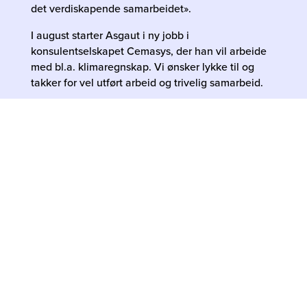
det verdiskapende samarbeidet».
I august starter Asgaut i ny jobb i
konsulentselskapet Cemasys, der han vil arbeide
med bl.a. klimaregnskap. Vi ønsker lykke til og
takker for vel utført arbeid og trivelig samarbeid.
Fra medio august ønsker vi vår nye trainee,
Bjørnar Vestvik, velkommen. Han har mastergrad
fra Handelshøyskolen i Bergen med fordypning i
bærekraft og fornybar energi. Bjørnar er fra
Randaberg utenfor Stavanger, og gjør Innlending
av seg for to år framover. Vi deler traieneen
Bjørnar med Valdres Energi.
Vi anbefaler både nyutdannede masterstudenter
og lokale bedrifter å vurdere Trainee Innlandet sitt
program.
Les om traineeordningen her
.