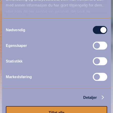
med annen informasjon du har gjort tilgjengelig for dem,
eller som de har samlet inn gjennom din bruk av
tjenestene deres.
Samtykkevalg
Nødvendig
Egenskaper
Statistikk
Markedsføring
Detaljer
Tillat alle