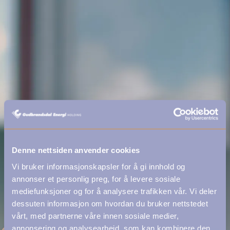
Denne nettsiden anvender cookies
Vi bruker informasjonskapsler for å gi innhold og
annonser et personlig preg, for å levere sosiale
mediefunksjoner og for å analysere trafikken vår. Vi deler
dessuten informasjon om hvordan du bruker nettstedet
vårt, med partnerne våre innen sosiale medier,
annonsering og analysearbeid, som kan kombinere den