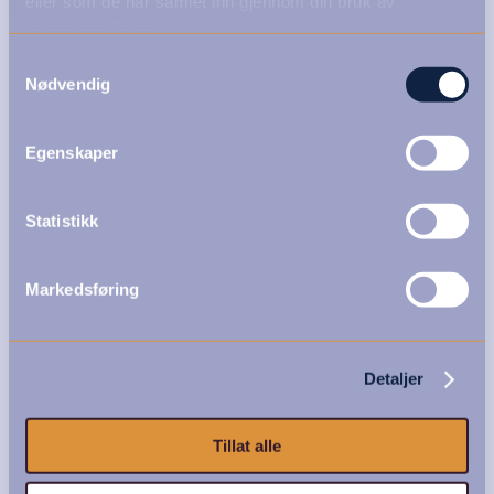
eller som de har samlet inn gjennom din bruk av
tjenestene deres.
Samtykkevalg
Nødvendig
Egenskaper
Statistikk
Markedsføring
Detaljer
Tillat alle
Foto: Anne M. Steine