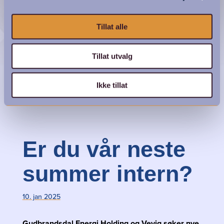
Tillat alle
Tillat utvalg
Nina Moe var summer intern i vårt datterselskap
Vevig AS sommeren 2024.
Ikke tillat
Er du vår neste
summer intern?
10. jan 2025
Gudbrandsdal Energi Holding og Vevig søker nye