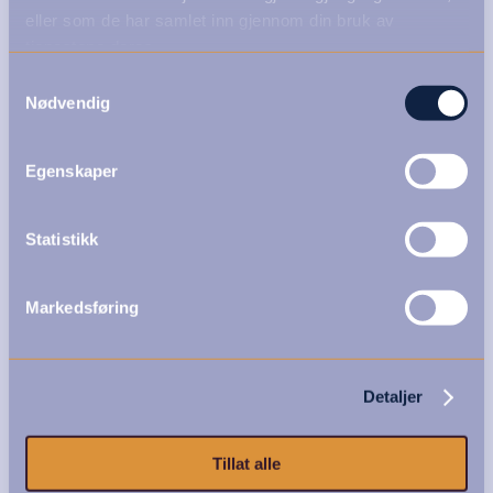
eller som de har samlet inn gjennom din bruk av
tjenestene deres.
Samtykkevalg
Nødvendig
Egenskaper
Statistikk
Markedsføring
Detaljer
Tillat alle