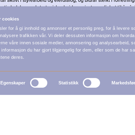
tar aktivt i styrearbeid og eierdialog, og bidrar sterkt i forretni
ativ ledelse med strategisk arbeid, og gir stor mulighet til å påv
 god forretningsforståelse og gjennomføringsevne. Du har ledere
r cookies
rfaring fra energi, industri eller produksjon. Kjennskap til styre
er for å gi innhold og annonser et personlig preg, for å levere s
ape utvikling og verdier som betyr noe for både eiere og lokals
nalysere trafikken vår. Vi deler dessuten informasjon om hvorda
nerne våre innen sosiale medier, annonsering og analysearbeid, 
formasjon du har gjort tilgjengelig for dem, eller som de har sa
di ved Elise Nilsson, tlf. 991 07 032, eller Atle Ronglan, tlf., 
stene deres.
t, og senest 15.03.26
Egenskaper
Statistikk
Markedsfø