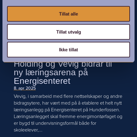
Gudbrandsdal Energi Holding er stolt
samarbeidspartner med Rudi Gard. Rudi Gard ligger
i Sør-Fron hvor de tilbyr lokalmat, konsert- og
Tillat alle
serveringslokaler og kulturopplevelser. Øystein
Rudi kan fortelle at bidraget vårt går til å lage et stort
Tillat utvalg
kulturprogram med...
Ikke tillat
Gudbrandsdal Energi
Holding og Vevig bidrar til
ny læringsarena på
Energisenteret
8. apr 2025
Vevig, i samarbeid med flere nettselskaper og andre
bidragsytere, har vært med på å etablere et helt nytt
læringsanlegg på Energisenteret på Hunderfossen.
Læringsanlegget skal fremme energimontørfaget og
er bygd til undervisningsformål både for
skoleelever,...