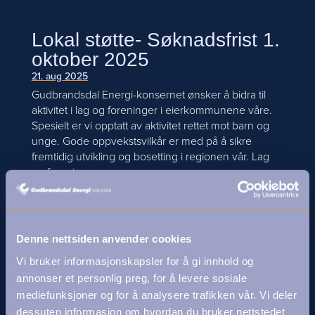
Lokal støtte- Søknadsfrist 1.
oktober 2025
21. aug 2025
Gudbrandsdal Energi-konsernet ønsker å bidra til
aktivitet i lag og foreninger i eierkommunene våre.
Spesielt er vi opptatt av aktivitet rettet mot barn og
unge. Gode oppvekstsvilkår er med på å sikre
fremtidig utvikling og bosetting i regionen vår. Lag
og foreninger...
Stolt samarbeidspartner
med Hælt ekte
Denne nettsiden anvender cookies
11. aug 2025
Vi bruker informasjonskapsler for å gi innhold og
Gudbrandsdal Energi Holding har vært med helt fra
annonser et personlig preg, for å levere sosiale
starten som en viktig samarbeidspartner for Hælt
mediefunksjoner og for å analysere trafikken vår. Vi deler
Ekte Podkast. Sammen løfter vi fram menneskene,
dessuten informasjon om hvordan du bruker nettstedet