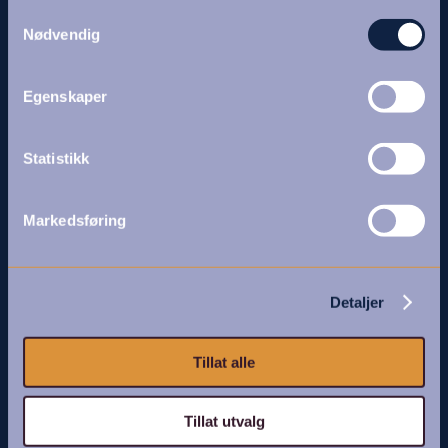
Samtykkevalg
Nødvendig
Ingen resultater funnet
Siden du ser etter ble ikke funnet. Prøv å
Egenskaper
omformulere søket ditt, eller bruk menyen.
Statistikk
Ingen resultater funnet
Siden du ser etter ble ikke funnet. Prøv å
Markedsføring
omformulere søket ditt, eller bruk menyen.
Detaljer
Ingen resultater funnet
Tillat alle
Siden du ser etter ble ikke funnet. Prøv å omformulere
søket ditt, eller bruk menyen.
Tillat utvalg